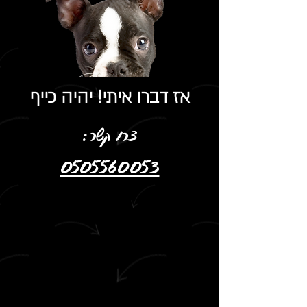
אז דברו איתי! יהיה כייף
צרו קשר:
0505560053